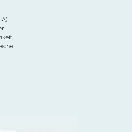
IA)
er
keit,
eiche