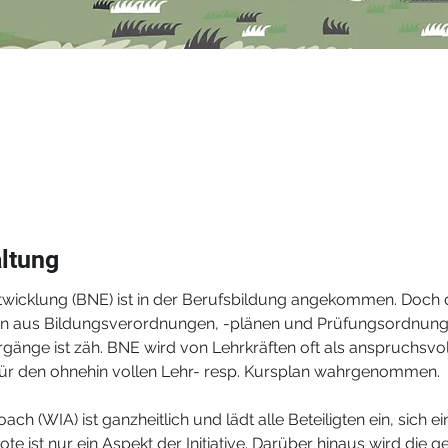
altung
twicklung (BNE) ist in der Berufsbildung angekommen. Doch d
n aus Bildungsverordnungen, -plänen und Prüfungsordnungen
gänge ist zäh. BNE wird von Lehrkräften oft als anspruchsvo
 für den ohnehin vollen Lehr- resp. Kursplan wahrgenommen.
ch (WIA) ist ganzheitlich und lädt alle Beteiligten ein, sich ei
 ist nur ein Aspekt der Initiative. Darüber hinaus wird die ge