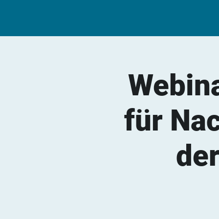
Webina
für Na
der