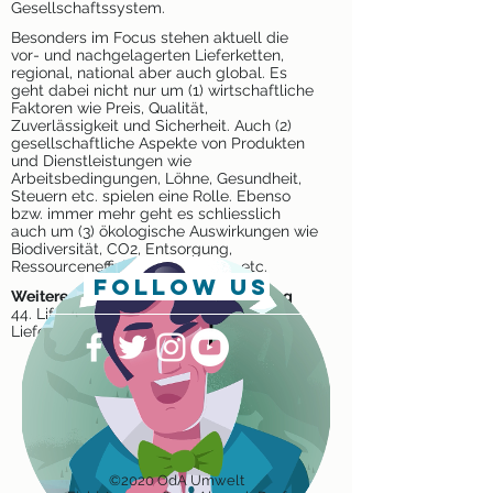
Gesellschaftssystem.
Besonders im Focus stehen aktuell die
vor- und nachgelagerten Lieferketten,
regional, national aber auch global. Es
geht dabei nicht nur um (1) wirtschaftliche
Faktoren wie Preis, Qualität,
Zuverlässigkeit und Sicherheit. Auch (2)
gesellschaftliche Aspekte von Produkten
und Dienstleistungen wie
Arbeitsbedingungen, Löhne, Gesundheit,
Steuern etc. spielen eine Rolle. Ebenso
bzw. immer mehr geht es schliesslich
auch um (3) ökologische Auswirkungen wie
Biodiversität, CO2, Entsorgung,
Ressourceneffizienz, Transporte etc.
follow us
Weitere Informationen und Anmeldung
44. Lifefair Forum – Verantwortung &
Lieferketten
©2020 OdA Umwelt