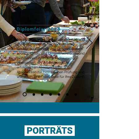
2. März 2026
Diplomfeier 2026
Am 25. Februar 2026 durften wir im Rahmen
der Diplomfeier 25 frischgebackenen
Umweltberaterinnen und Umweltberatern
sowie 5 Natur- und Umweltfachfrauen und -
fachmännern ihren eidg. Fachausweis
überreichen. Wir gratulieren allen
erfolgreichen Absolventinnen und
Absolventen zur bestandenen Prüfung und
wünschen Ihnen alles Gute für Ihre Zukunft.
PORTRÄTS