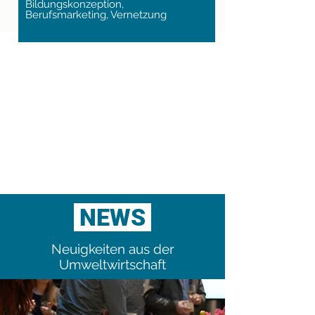
Bildungskonzeption,
Berufsmarketing, Vernetzung
NEWS
Neuigkeiten aus der
Umweltwirtschaft