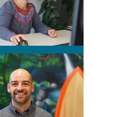
MARIT RICHTER
Dipl. Bauingenieurin /
Fachbauleiterin Revitalisierung
und Wasserbau
SEBASTIEN BOSSON
BBA in Sustainability Management