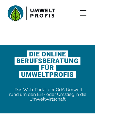
DIE ONLINE
BERUFSBERATUNG
FÜR
UMWELTPROFIS
Das Web-Portal der OdA Umwelt
rund um den Ein- oder
Umstieg in die
Umweltwirtschaft.